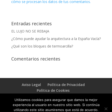
cómo se procesan los datos de tus comentarios.
Entradas recientes
EL LUJO NO SE REBAJA
¿Cómo puede ayudar la arquitectura a la España Vacía?
¿Qué son los bloques de termoarcilla?
Comentarios recientes
Aviso Legal
Política de Privacidad
Política de Cookies
Utilizamos cookies para asegurar que damos la mejor
experiencia al usuario en nuestro sitio web. Si continúa
utilizando este sitio asumiremos que está de acuerdo.
© 2010. Arquitectos Sevilla. Todos los derechos