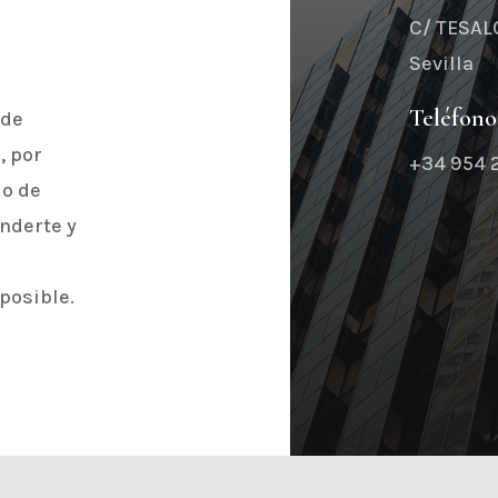
C/ TESALO
Sevilla
Teléfono
 de
, por
+34 954 
io de
nderte y
posible.