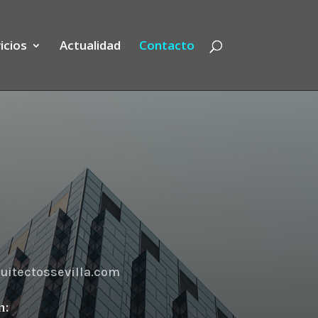
icios
Actualidad
Contacto
uitectossevilla.com
n: