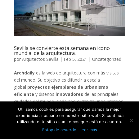
Sevilla se convierte esta semana en icono
mundial de la arquitectura.
por
Arquitectos Sevilla
|
Feb 5, 2021
|
Uncategorized
Archdaily
es la web de arquitectura con más visitas
del mundo. Su objetivo es difundir a escala
global
proyectos ejemplares de urbanismo
eficiente
y diseños
innovadores
de las principales
ciudades del mundo. Cada año organiza unos premios
que, en esta edición, cuentan con cuatro p
royectos
Utilizamos cookies para asegurar que damos la mejor
con sello sevillano entre los nominados
. Desde
experiencia al usuario en nuestro sitio web. Si continúa
utilizando este sitio asumiremos que está de acuerdo.
una clínica a un museo pasando por una terminal de
cruceros y un nuevo parque.
Estoy de acuerdo
Leer más