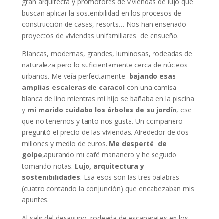
gran arquitecta y promotores de viviendas de lujo que
buscan aplicar la sostenibilidad en los procesos de
construcción de casas, resorts… Nos han enseñado
proyectos de viviendas unifamiliares de ensueño.
Blancas, modernas, grandes, luminosas, rodeadas de
naturaleza pero lo suficientemente cerca de núcleos
urbanos. Me veía perfectamente
bajando esas
amplias escaleras de caracol
con una camisa
blanca de lino mientras mi hijo se bañaba en la piscina
y
mi marido cuidaba los árboles de su jardín
, ese
que no tenemos y tanto nos gusta. Un compañero
preguntó el precio de las viviendas. Alrededor de dos
millones y medio de euros.
Me desperté de
golpe
,apurando mi café mañanero y he seguido
tomando notas.
Lujo, arquitectura y
sostenibilidades
. Esa esos son las tres palabras
(cuatro contando la conjunción) que encabezaban mis
apuntes.
Al salir del desayuno rodeada de escaparates en los