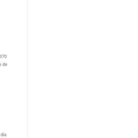
 370
o de
 día